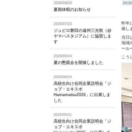
2026/08/03
2019/
夏期休暇のお知らせ
昨年
2026/07/23
催し
ジュビロ磐田の遠州三光祭（@
ヤマハスタジアム）に協賛しま
当日
す
地域
ール
2026/06/24
こう
夏の懇親会を開催しました
2026/06/24
高校生向け合同企業説明会「ジ
ョブ・エキスポ
Hamamatsu2026」に出展しま
した
2026/05/21
高校生向け合同企業説明会「ジ
ョブ・エキスポ