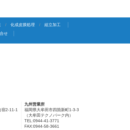
装
化成皮膜処理
組立加工
合せ
九州営業所
2-11-1
福岡県大牟田市四箇新町1-3-3
（大牟田テクノパーク内）
TEL:0944-41-3771
FAX:0944-58-3661