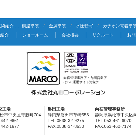
技術紹介 …
樹脂塗装
金属塗装
水圧転写
カチオン電着塗
品紹介
ショールーム
会社概要
リクルート
お問
向宿管理事務所・九州営業所
はISO運用サイト対象外
2工場
磐田工場
向宿管理事務所
松市中央区寺脇町704
静岡県磐田市草崎553
静岡県浜松市中央区向宿
-442-9661
TEL:0538-32-9275
TEL:053-461-6070
-442-1677
FAX:0538-34-8530
FAX:053-460-7174