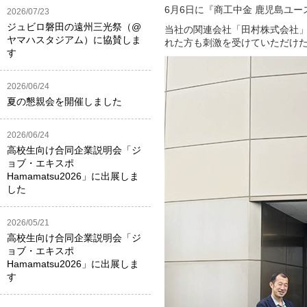
6月6日に『商工中金 鹿児島ユ
2026/07/23
ジュビロ磐田の遠州三光祭（@
当社の関連会社「田村株式会社
ヤマハスタジアム）に協賛しま
れた方も刺激を受けていただけ
す
2026/06/24
夏の懇親会を開催しました
2026/06/24
高校生向け合同企業説明会「ジ
ョブ・エキスポ
Hamamatsu2026」に出展しま
した
2026/05/21
高校生向け合同企業説明会「ジ
ョブ・エキスポ
Hamamatsu2026」に出展しま
す