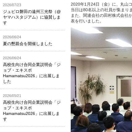
2020年1月24日（金）に、丸
2026/07/23
当日は80名以上の社員が集まり
ジュビロ磐田の遠州三光祭（@
また、関連会社の田村株式会社
ヤマハスタジアム）に協賛しま
表を行いました。
す
2026/06/24
夏の懇親会を開催しました
2026/06/24
高校生向け合同企業説明会「ジ
ョブ・エキスポ
Hamamatsu2026」に出展しま
した
2026/05/21
高校生向け合同企業説明会「ジ
ョブ・エキスポ
Hamamatsu2026」に出展しま
す